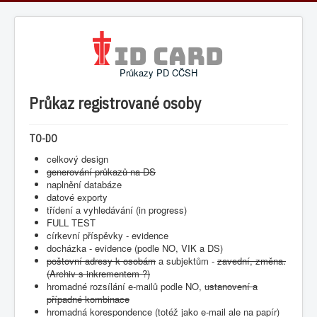
Průkazy PD CČSH
Průkaz registrované osoby
TO-DO
celkový design
generování průkazů na DS
naplnění databáze
datové exporty
třídení a vyhledávání (in progress)
FULL TEST
církevní příspěvky - evidence
docházka - evidence (podle NO, VIK a DS)
poštovní adresy k osobám
a subjektům -
zavední, změna.
(Archiv s inkrementem ?)
hromadné rozsílání e-mailů podle NO,
ustanovení a
případné kombinace
hromadná korespondence (totéž jako e-mail ale na papír)