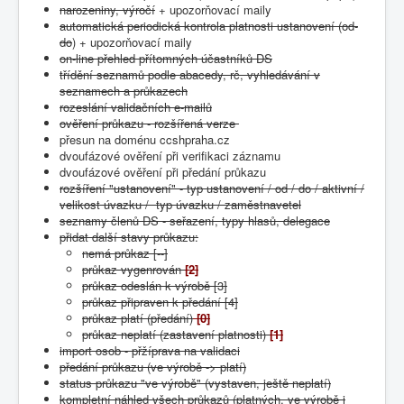
narozeniny, výročí
+ upozorňovací maily
automatická periodická kontrola platnosti ustanovení (od-
do
) + upozorňovací maily
on-line přehled přítomných účastníků DS
třídění seznamů podle abacedy, rč, vyhledávání v
seznamech a průkazech
rozeslání validačních e-mailů
ověření průkazu - rozšířená verze
přesun na doménu ccshpraha.cz
dvoufázové ověření při verifikaci záznamu
dvoufázové ověření při předání průkazu
rozšíření "ustanovení" - typ ustanovení / od / do / aktivní /
velikost úvazku / typ úvazku / zaměstnavetel
seznamy členů DS - seřazení, typy hlasů, delegace
přidat další stavy průkazu:
nemá průkaz [--]
průkaz vygenrován
[2]
průkaz odeslán k výrobě [3]
průkaz připraven k předání [4]
průkaz platí (předání)
[0]
průkaz neplatí (zastavení platnosti)
[1]
import osob - přžíprava na validaci
předání průkazu (ve výrobě -> platí)
status průkazu "ve výrobě" (vystaven, ještě neplatí)
kompletní náhled všech průkazů (platných, ve výrobě i