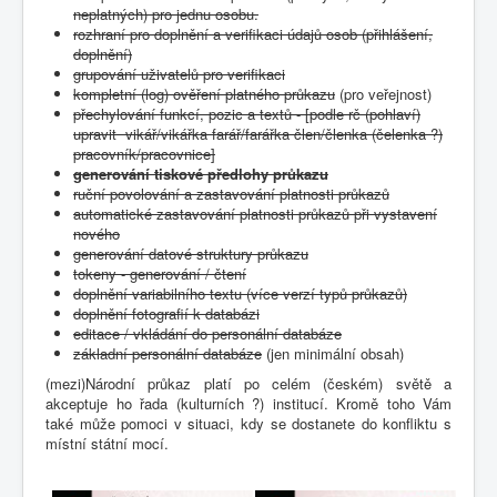
neplatných) pro jednu osobu.
rozhraní pro doplnění a verifikaci údajů osob (přihlášení,
doplnění)
grupování uživatelů pro verifikaci
kompletní (log) ověření platného průkazu
(pro veřejnost)
přechylování funkcí, pozic a textů - [podle rč (pohlaví)
upravit vikář/vikářka farář/farářka člen/členka (čelenka ?)
pracovník/pracovnice]
generování tiskové předlohy průkazu
ruční povolování a zastavování platnosti průkazů
automatické zastavování platnosti průkazů při vystavení
nového
generování datové struktury průkazu
tokeny - generování / čtení
doplnění variabilního textu (více verzí typů průkazů)
doplnění fotografií k databázi
editace / vkládání do personální databáze
základní personální databáze
(jen minimální obsah)
(mezi)Národní průkaz platí po celém (českém) světě a
akceptuje ho řada (kulturních ?) institucí. Kromě toho Vám
také může pomoci v situaci, kdy se dostanete do konfliktu s
místní státní mocí.